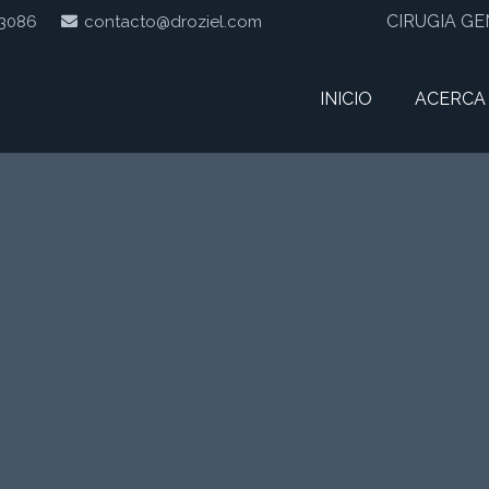
CIRUGIA G
 3086
contacto@droziel.com
INICIO
ACERCA