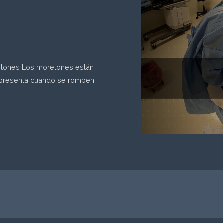
etones Los moretones están
e presenta cuando se rompen
…